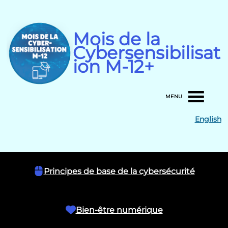
Skip
to
content
Mois de la
Cybersensibilisat
ion M-12+
MENU
English
Principes de base de la cybersécurité
Bien-être numérique